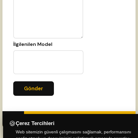
İlgilenilen Model
This field is required.
Gönder
x
🍪
Çerez Tercihleri
Web sitemizin güvenli çalışmasını sağlamak, performansını