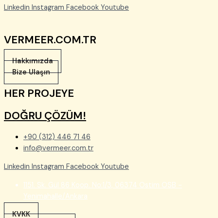
Linkedin
Instagram
Facebook
Youtube
VERMEER.COM.TR
Hakkımızda
Bize Ulaşın
HER PROJEYE
DOĞRU ÇÖZÜM!
+90 (312) 446 71 46
info@vermeer.com.tr
Linkedin
Instagram
Facebook
Youtube
1151. Sk. Gül 86 Koop. No:1/3, 06374 Ostim OSB -
Yenimahalle/Ankara
KVKK