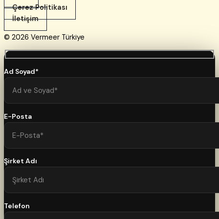
Çerez Politikası
İletişim
© 2026 Vermeer Türkiye
Ad Soyad*
E-Posta
Şirket Adı
Telefon