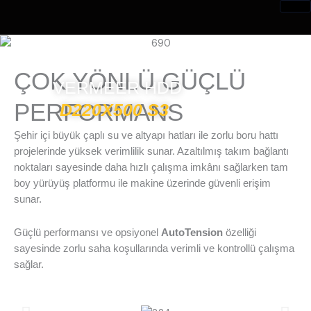
İçeriğe
atla
ÇOK YÖNLÜ GÜÇLÜ
VERMEER HDD
PERFORMANS
D220X500 S3
Şehir içi büyük çaplı su ve altyapı hatları ile zorlu boru hattı
projelerinde yüksek verimlilik sunar. Azaltılmış takım bağlantı
noktaları sayesinde daha hızlı çalışma imkânı sağlarken tam
boy yürüyüş platformu ile makine üzerinde güvenli erişim
sunar.
Güçlü performansı ve opsiyonel
AutoTension
özelliği
sayesinde zorlu saha koşullarında verimli ve kontrollü çalışma
sağlar.