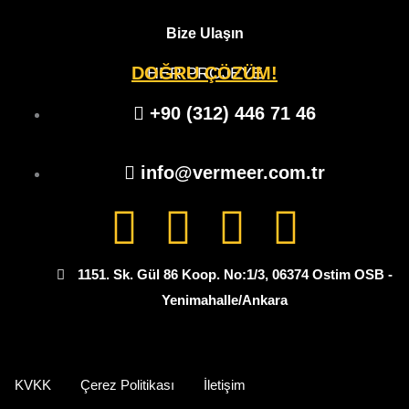
d
g
o
b
Bize Ulaşın
i
r
o
e
DOĞRU ÇÖZÜM!
HER PROJEYE
n
a
k
+90 (312) 446 71 46
m
info@vermeer.com.tr
L
I
F
Y
i
n
a
o
1151. Sk. Gül 86 Koop. No:1/3, 06374 Ostim OSB -
n
s
c
u
Yenimahalle/Ankara
k
t
e
t
KVKK
Çerez Politikası
İletişim