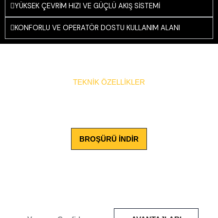
YÜKSEK ÇEVRİM HIZI VE GÜÇLÜ AKIŞ SİSTEMİ
KONFORLU VE OPERATÖR DOSTU KULLANIM ALANI
TEKNİK ÖZELLİKLER
BROŞÜRÜ İNDİR